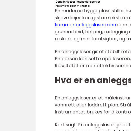
En moderne byggeplass stiller høy
skjeve linjer kan gi store ekstra 
kommer anleggslasere inn
som et
grunnarbeid, betong, rørlegging o
raskere og mer forutsigbar, og f
En anleggslaser gir et stabilt ref
En person kan sette opp laseren,
Resultatet er mer effektiv samhan
Hva er en anleggs
En anleggslaser er et måleinstrum
vannrett eller loddrett plan. Str
Instrumentet brukes for å kontroll
Kort sagt: En anleggslaser gir et