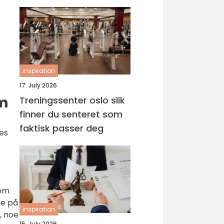
inspiration
17. July 2026
em
Treningssenter oslo slik
finner du senteret som
faktisk passer deg
res
som
le på
inspiration
, noe
15. July 2026