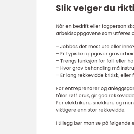
Slik velger du rik
Når en bedrift eller fagperson ska
arbeidsoppgavene som utføres of
– Jobbes det mest ute eller inne
– Er typiske oppgaver grovarbeid 
– Trengs funksjon for fall, eller h
– Hvor grov behandling må instr
– Er lang rekkevidde kritisk, elle
For entreprenører og anleggsgart
tåler røff bruk, gir god rekkevidd
For elektrikere, snekkere og mon
viktigere enn stor rekkevidde.
I tillegg bør man se på følgende