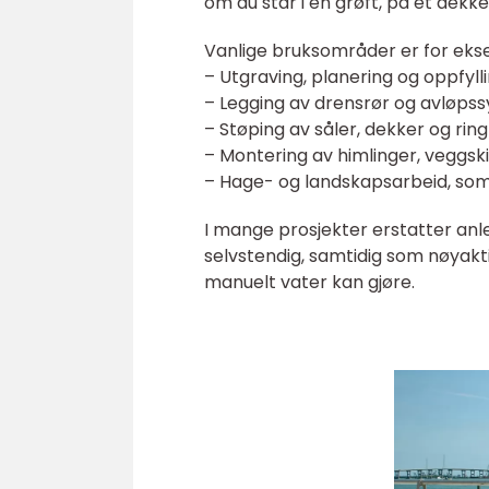
om du står i en grøft, på et dekke 
Vanlige bruksområder er for eks
– Utgraving, planering og oppfyll
– Legging av drensrør og avløpss
– Støping av såler, dekker og ri
– Montering av himlinger, veggsk
– Hage- og landskapsarbeid, som
I mange prosjekter erstatter an
selvstendig, samtidig som nøyakti
manuelt vater kan gjøre.