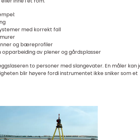
eller inne i et rom.
empel:
ing
ystemer med korrekt fall
ngmurer
inner og bæreprofiler
 opparbeiding av plener og gårdsplasser
leggslaseren to personer med slangevater. En måler kan 
gheten blir høyere fordi instrumentet ikke sniker som et