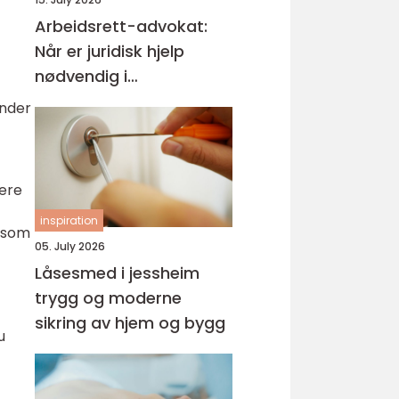
Arbeidsrett-advokat:
Når er juridisk hjelp
nødvendig i
arbeidslivet?
ander
mere
inspiration
e som
05. July 2026
Låsesmed i jessheim
trygg og moderne
sikring av hjem og bygg
u