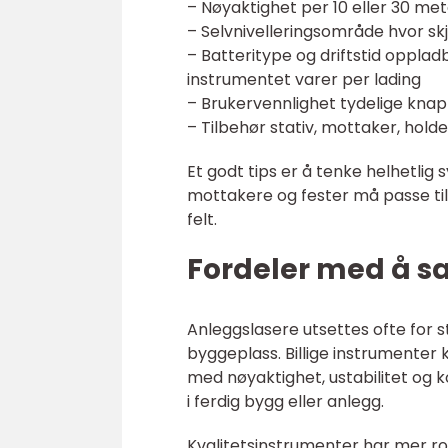
– Nøyaktighet per 10 eller 30 me
– Selvnivelleringsområde hvor skje
– Batteritype og driftstid opplad
instrumentet varer per lading
– Brukervennlighet tydelige knappe
– Tilbehør stativ, mottaker, holde
Et godt tips er å tenke helhetlig 
mottakere og fester må passe til
felt.
Fordeler med å sat
Anleggslasere utsettes ofte for stø
byggeplass. Billige instrumenter k
med nøyaktighet, ustabilitet og kor
i ferdig bygg eller anlegg.
Kvalitetsinstrumenter har mer ro