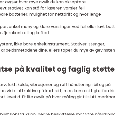
ter avgjør hvor mye avvik du kan akseptere
vt stativet kan stå før laseren varsler feil
bare batterier, mulighet for nettdrift og hvor lenge
r, enkel meny og klare varslinger ved feil eller lavt batt
r, fjernkontroll og koffert
system, ikke bare enkeltinstrument. Stativer, stenger,
 arbeidsmetodene dine, ellers taper du mye av gevinsten 
se på kvalitet og faglig støtte
v, fukt, kulde, vibrasjoner og røff håndtering i bil og på
an virke attraktive på kort sikt, men kan raskt gi utfordri
t levetid. Et lite avvik på hver måling gir til slutt merkbar
bust konstruksjon, bedre beskyttelse mot ytre påvirknin