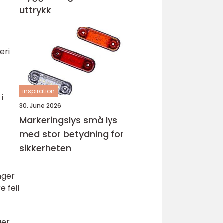
uttrykk
eri
inspiration
i
30. June 2026
Markeringslys små lys
med stor betydning for
sikkerheten
nger
e feil
ger