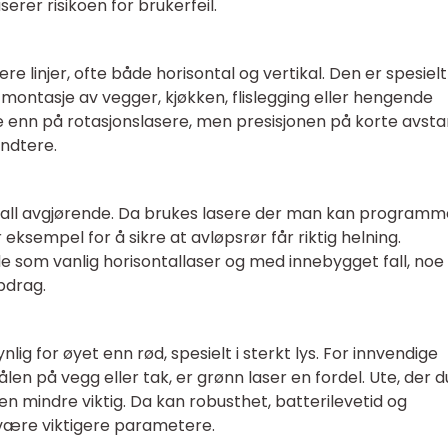
erer risikoen for brukerfeil.
lere linjer, ofte både horisontal og vertikal. Den er spesielt
l montasje av vegger, kjøkken, flislegging eller hengende
e enn på rotasjonslasere, men presisjonen på korte avst
åndtere.
 fall avgjørende. Da brukes lasere der man kan program
or eksempel for å sikre at avløpsrør får riktig helning.
e som vanlig horisontallaser og med innebygget fall, no
pdrag.
ig for øyet enn rød, spesielt i sterkt lys. For innvendige
rålen på vegg eller tak, er grønn laser en fordel. Ute, der d
n mindre viktig. Da kan robusthet, batterilevetid og
) være viktigere parametere.