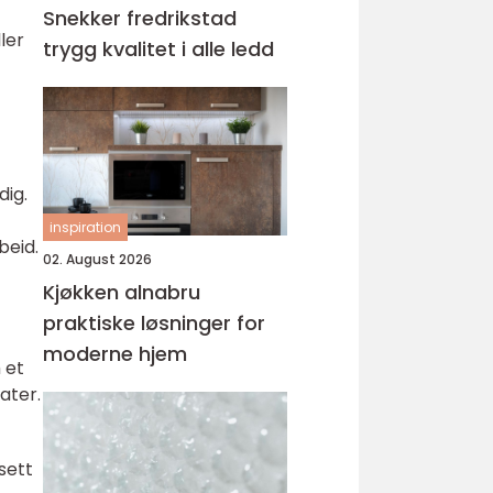
Snekker fredrikstad
ler
trygg kvalitet i alle ledd
dig.
inspiration
beid.
02. August 2026
Kjøkken alnabru
praktiske løsninger for
moderne hjem
 et
ater.
sett