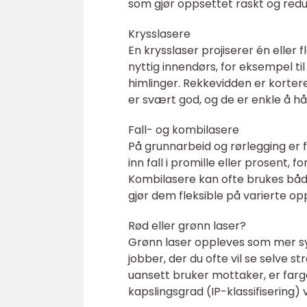
som gjør oppsettet raskt og redus
Krysslasere
En krysslaser projiserer én eller f
nyttig innendørs, for eksempel ti
himlinger. Rekkevidden er korter
er svært god, og de er enkle å h
Fall- og kombilasere
På grunnarbeid og rørlegging er
inn fall i promille eller prosent, f
Kombilasere kan ofte brukes båd
gjør dem fleksible på varierte op
Rød eller grønn laser?
Grønn laser oppleves som mer synl
jobber, der du ofte vil se selve st
uansett bruker mottaker, er farge
kapslingsgrad (IP-klassifisering