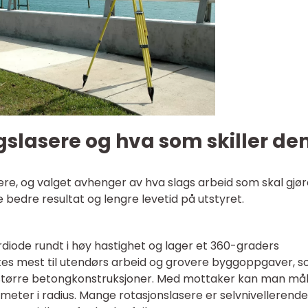
gslasere og hva som skiller d
ere, og valget avhenger av hva slags arbeid som skal gjø
de bedre resultat og lengre levetid på utstyret.
rdiode rundt i høy hastighet og lager et 360-graders
es mest til utendørs arbeid og grovere byggoppgaver, 
 større betongkonstruksjoner. Med mottaker kan man må
 meter i radius. Mange rotasjonslasere er selvnivellerende