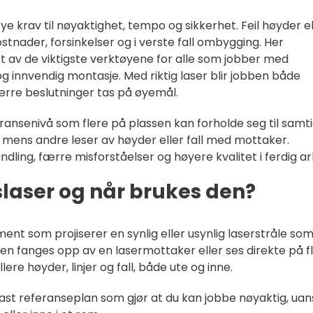
e krav til nøyaktighet, tempo og sikkerhet. Feil høyder el
kostnader, forsinkelser og i verste fall ombygging. Her
 av de viktigste verktøyene for alle som jobber med
g innvendig montasje. Med riktig laser blir jobben både
ærre beslutninger tas på øyemål.
eransenivå som flere på plassen kan forholde seg til samti
 mens andre leser av høyder eller fall med mottaker.
dling, færre misforståelser og høyere kvalitet i ferdig ar
laser og når brukes den?
ent som projiserer en synlig eller usynlig laserstråle som
ålen fanges opp av en lasermottaker eller ses direkte på fl
ere høyder, linjer og fall, både ute og inne.
 fast referanseplan som gjør at du kan jobbe nøyaktig, uan