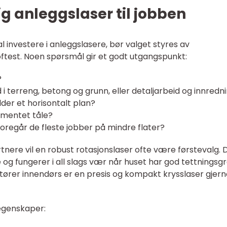
tig anleggslaser til jobben
l investere i anleggslasere, bør valget styres av
test. Noen spørsmål gir et godt utgangspunkt:
?
i terreng, betong og grunn, eller detaljarbeid og innredn
older et horisontalt plan?
umentet tåle?
r foregår de fleste jobber på mindre flater?
nere vil en robust rotasjonslaser ofte være førstevalg. 
e og fungerer i all slags vær når huset har god tettningsgr
tører innendørs er en presis og kompakt krysslaser gjern
 egenskaper: