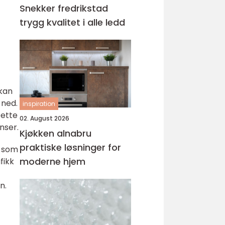
Snekker fredrikstad
trygg kvalitet i alle ledd
 kan
 ned.
inspiration
Dette
02. August 2026
nser.
Kjøkken alnabru
praktiske løsninger for
y som
moderne hjem
fikk
n.