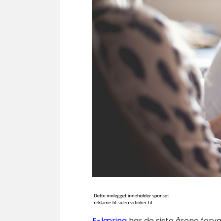
E-læring
har de siste årene forv