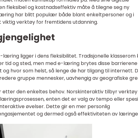
en fleksibel og kostnadseffektiv måte å tilegne seg ny
æring har blitt populær både blant enkeltpersoner og i
 viktig verktøy for fremtidens utdanning.
lgjengelighet
æring ligger i dens fleksibilitet. Tradisjonelle klasserom
r tid og sted, men med e-læring brytes disse barrierene
og hvor som helst, så lenge de har tilgang til internett. 
n bredere gruppe mennesker, uavhengig av geografiske gre
er etter den enkeltes behov. Norskinteraktiv tilbyr verktø
se læringsprosessen, enten det er valg av tempo eller spesi
 interaktive øvelser. Dette gir en mer personlig
ngasjementet og dermed også effektiviteten av læringe