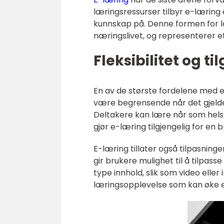
læringsressurser tilbyr e-læring 
kunnskap på. Denne formen for l
næringslivet, og representerer et
Fleksibilitet og ti
En av de største fordelene med e-l
være begrensende når det gjelde
Deltakere kan lære når som helst 
gjør e-læring tilgjengelig for e
E-læring tillater også tilpasning
gir brukere mulighet til å tilpas
type innhold, slik som video eller
læringsopplevelse som kan øke e