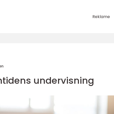
Reklame
sen
mtidens undervisning