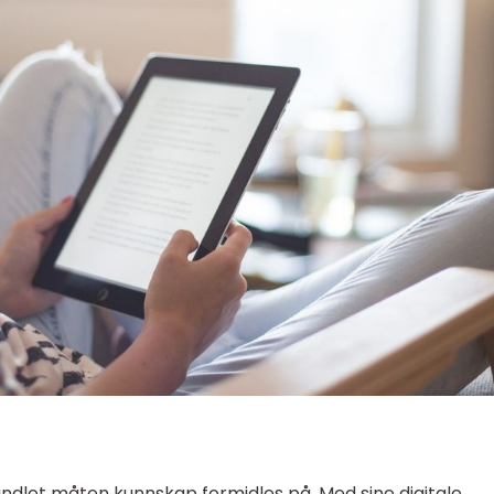
andlet måten kunnskap formidles på. Med sine digitale