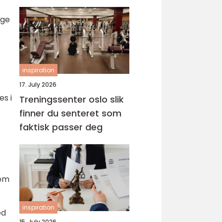
nge
inspiration
17. July 2026
s i
Treningssenter oslo slik
finner du senteret som
faktisk passer deg
som
inspiration
ed
15. July 2026