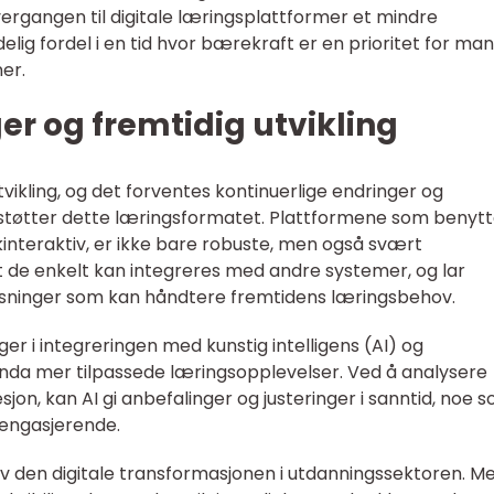
vergangen til digitale læringsplattformer et mindre
lig fordel i en tid hvor bærekraft er en prioritet for ma
er.
er og fremtidig utvikling
tvikling, og det forventes kontinuerlige endringer og
støtter dette læringsformatet. Plattformene som benytte
skinteraktiv, er ikke bare robuste, men også svært
at de enkelt kan integreres med andre systemer, og lar
ninger som kan håndtere fremtidens læringsbehov.
gger i integreringen med kunstig intelligens (AI) og
enda mer tilpassede læringsopplevelser. Ved å analysere
on, kan AI gi anbefalinger og justeringer i sanntid, noe 
 engasjerende.
 av den digitale transformasjonen i utdanningssektoren. M