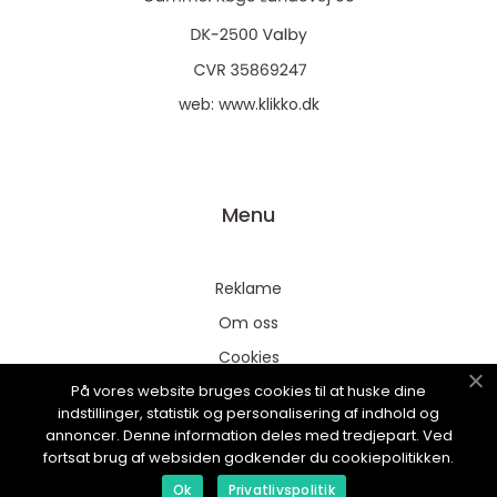
web:
www.klikko.dk
Menu
Reklame
Om oss
Cookies
På vores website bruges cookies til at huske dine
Kontakt Oss
indstillinger, statistik og personalisering af indhold og
Sitemap
annoncer. Denne information deles med tredjepart. Ved
fortsat brug af websiden godkender du cookiepolitikken.
Ok
Privatlivspolitik