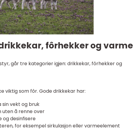
drikkekar, fôrhekker og varme
yr, går tre kategorier igjen: drikkekar, fôrhekker og
ike viktig som fôr. Gode drikkekar har:
 sin vekt og bruk
m uten å renne over
e og desinfisere
nteren, for eksempel sirkulasjon eller varmeelement