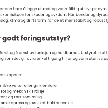
 enn bare å legge ut mat og vann. Riktig utstyr gir dyra 
insker risikoen for skader og sykdom. Når bønder og dyree
lag, klima og driftsform, får de et mer stabilt og robust f
 godt foringsutstyr?
ørst og fremst av funksjon og holdbarhet. Utstyret skal t
g som det gir dyra enkel tilgang til fôr og vann uten stre
egenskapene:
 ikke velter eller gir klemfare
 sol og mekanisk slitasje
rent og tørt som mulig
e smittepress og uønsket bakterievekst