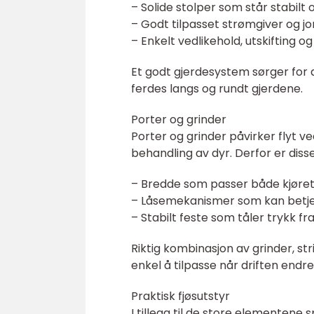
– Solide stolper som står stabilt o
– Godt tilpasset strømgiver og jo
– Enkelt vedlikehold, utskifting 
Et godt gjerdesystem sørger for a
ferdes langs og rundt gjerdene.
Porter og grinder
Porter og grinder påvirker flyt ved
behandling av dyr. Derfor er disse
– Bredde som passer både kjøre
– Låsemekanismer som kan betjen
– Stabilt feste som tåler trykk f
Riktig kombinasjon av grinder, st
enkel å tilpasse når driften endre
Praktisk fjøsutstyr
I tillegg til de store elementene s