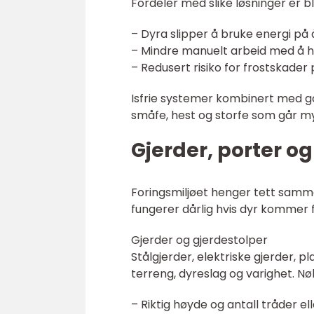
Fordeler med slike løsninger er b
– Dyra slipper å bruke energi på å
– Mindre manuelt arbeid med å 
– Redusert risiko for frostskader 
Isfrie systemer kombinert med go
småfe, hest og storfe som går m
Gjerder, porter og
Foringsmiljøet henger tett samme
fungerer dårlig hvis dyr kommer fei
Gjerder og gjerdestolper
Stålgjerder, elektriske gjerder,
terreng, dyreslag og varighet. Nø
– Riktig høyde og antall tråder ell