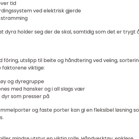
ver tid
rdingssystem ved elektrisk gjerde
og stramming
t dyra holder seg der de skal, samtidig som det er trygt 
 fôring, utslipp til beite og håndtering ved veiing, sorteri
 faktorene viktige:
tøy og dyregruppe
es med hansker og i all slags vær
ra dyr som presser på
rimmelporter og faste porter kan gi en fleksibel løsning s
s.
piller mindre utstyr en viktig rolle. Håndverktøy, enklere