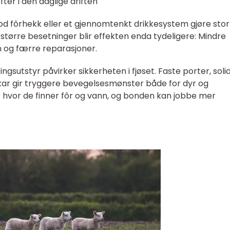
ter i den daglige driften
d fôrhekk eller et gjennomtenkt drikkesystem gjøre stor
større besetninger blir effekten enda tydeligere: Mindre
en og færre reparasjoner.
sutstyr påvirker sikkerheten i fjøset. Faste porter, soli
kekar gir tryggere bevegelsesmønster både for dyr og
 hvor de finner fôr og vann, og bonden kan jobbe mer