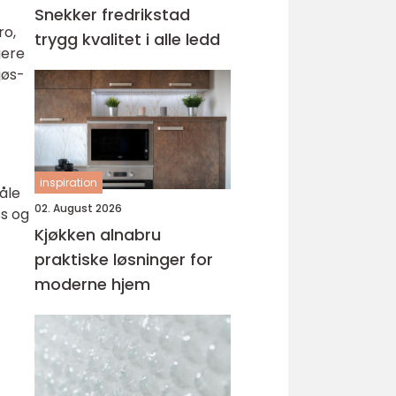
Snekker fredrikstad
ro,
trygg kvalitet i alle ledd
iere
jøs-
inspiration
åle
02. August 2026
ss og
Kjøkken alnabru
praktiske løsninger for
moderne hjem