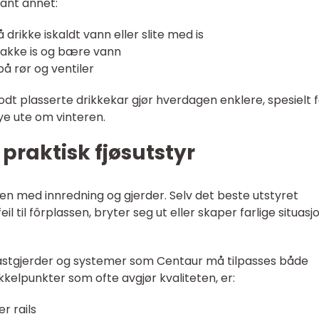
lant annet:
 drikke iskaldt vann eller slite med is
hakke is og bære vann
på rør og ventiler
dt plasserte drikkekar gjør hverdagen enklere, spesielt 
ye ute om vinteren.
 praktisk fjøsutstyr
n med innredning og gjerder. Selv det beste utstyret
l til fôrplassen, bryter seg ut eller skaper farlige situasj
 plastgjerder og systemer som Centaur må tilpasses både
kkelpunkter som ofte avgjør kvaliteten, er:
er rails