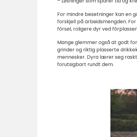
– Løsninger som sparer tid og kref
For mindre besetninger kan en go
forskjell på arbeidsmengden. For 
fôrsøl, roligere dyr ved fôrplass
Mange glemmer også at godt foring
grinder og riktig plasserte drik
mennesker. Dyra lærer seg raskt
forutsigbart rundt dem.