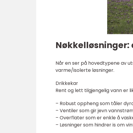
Nøkkelløsninger: 
Når en ser på hovedtypene av utst
varme/isolerte løsninger.
Drikkekar
Rent og lett tilgjengelig vann er l
– Robust oppheng som tåler dyra
– Ventiler som gir jevn vannstrø
– Overflater som er enkle å vask
– Løsninger som hindrer is om vi