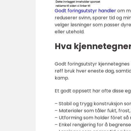
Godt foringsutstyr handler
om mer
reduserer svinn, sparer tid og m
velger løsninger som passer dyres
eller utehold.
Hva kjennetegner
Godt foringsutstyr kjennetegnes f
røff bruk hver eneste dag, samtidi
kamp.
Et godt oppsett har ofte disse 
– Stabil og trygg konstruksjon som
– Materialer som tåler fukt, frost,
– Utforming som holder fôret så 
– Enkel rengjøring for å begrens