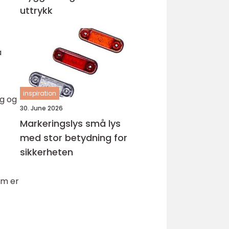
uttrykk
å
inspiration
ng og
30. June 2026
Markeringslys små lys
med stor betydning for
sikkerheten
om er