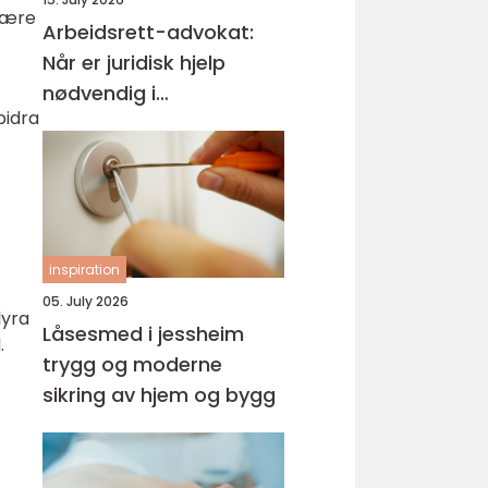
 være
Arbeidsrett-advokat:
Når er juridisk hjelp
nødvendig i
bidra
arbeidslivet?
inspiration
05. July 2026
dyra
Låsesmed i jessheim
.
trygg og moderne
sikring av hjem og bygg