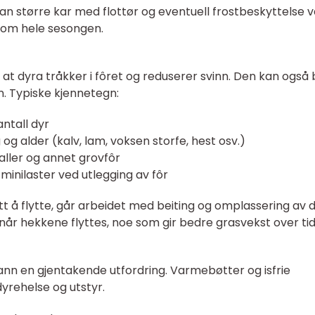
an større kar med flottør og eventuell frostbeskyttelse
nnom hele sesongen.
at dyra tråkker i fôret og reduserer svinn. Den kan også 
en. Typiske kjennetegn:
antall dyr
g alder (kalv, lam, voksen storfe, hest osv.)
ller og annet grovfôr
r minilaster ved utlegging av fôr
t å flytte, går arbeidet med beiting og omplassering av 
 når hekkene flyttes, noe som gir bedre grasvekst over tid
t vann en gjentakende utfordring. Varmebøtter og isfrie
yrehelse og utstyr.