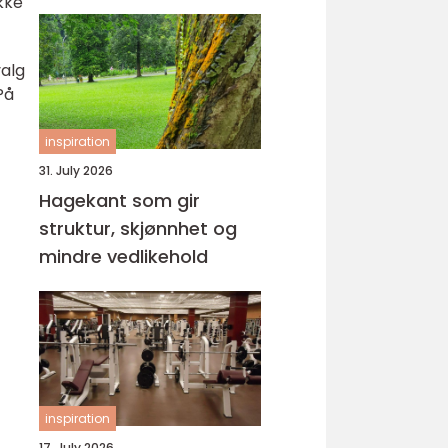
kke
valg
På
inspiration
31. July 2026
Hagekant som gir
struktur, skjønnhet og
mindre vedlikehold
inspiration
17. July 2026