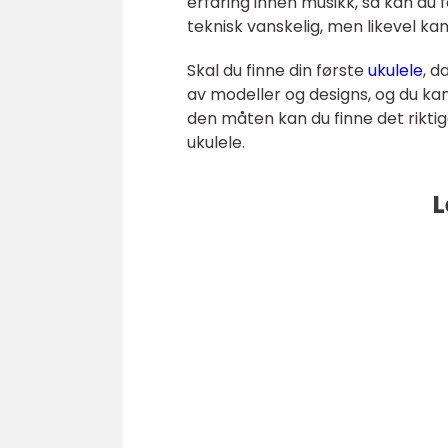
erfaring innen musikk, så kan du 
teknisk vanskelig, men likevel kan
Skal du finne din første
ukulele
, d
av modeller og designs, og du kan
den måten kan du finne det riktig
ukulele.
L