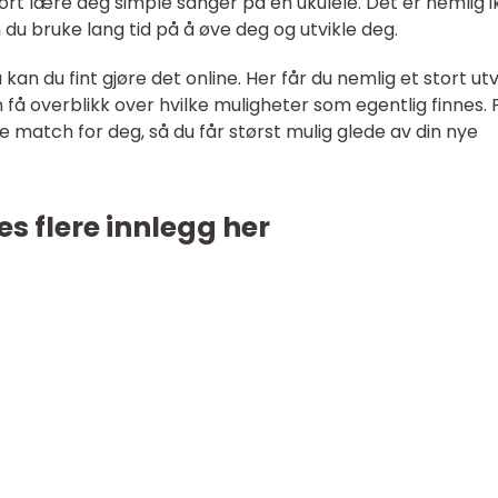
fort lære deg simple sanger på en ukulele. Det er nemlig i
 du bruke lang tid på å øve deg og utvikle deg.
a kan du fint gjøre det online. Her får du nemlig et stort ut
 få overblikk over hvilke muligheter som egentlig finnes. 
e match for deg, så du får størst mulig glede av din nye
es flere innlegg her