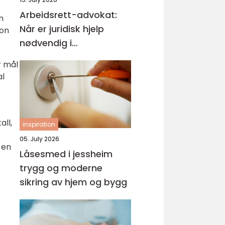
Arbeidsrett-advokat:
n
Når er juridisk hjelp
jon
nødvendig i
arbeidslivet?
r mål
al
all,
inspiration
05. July 2026
 en
Låsesmed i jessheim
trygg og moderne
sikring av hjem og bygg