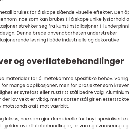
metall brukes for å skape slående visuelle effekter. Den 
 gjennom, noe som kan brukes til å skape unike lysforhold 
asjoner strekker seg fra kunstinstallasjoner til underpinn
r design. Denne brede anvendbarheten understreker
usjonerende løsning i både industrielle og dekorative
iver og overflatebehandlinger
ke materialer for å imøtekomme spesifikke behov. Vanlig 
iv for mange applikasjoner, men for prosjekter som kreve
het er syrefast eller rustfritt stål bedre valg. Aluminium 
 der lav vekt er viktig, mens cortenstål gir en ettertrakte
y motstandskraft mot værbitt.
 luksus, noe som gjør dem ideelle for høyt spesialiserte 
 gjelder overflatebehandlinger, er varmgalvanisering og