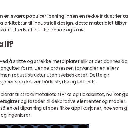
 en svært populær løsning innen en rekke industrier t
a arkitektur til industriell design, dette materialet tilbyr
n tilfredsstille ulike behov og krav.
all?
ved å snitte og strekke metalplater slik at det dannes å
angulær form. Denne prosessen forvandler en ellers
 men robust struktur uten sveiseskjøter. Dette gir
asjoner som krever både styrke og lett vekt.
rar til strekkmetallets styrke og fleksibilitet, hvilket gj
erhetsgitter og fasader til dekorative elementer og møbler.
så enkel tilpasning til spesifikke applikasjoner, noe som g
 og ingeniører.