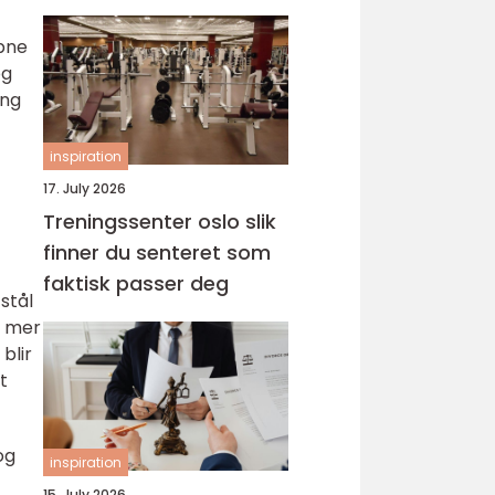
åpne
og
ing
inspiration
17. July 2026
Treningssenter oslo slik
finner du senteret som
faktisk passer deg
stål
r mer
blir
t
og
inspiration
15. July 2026