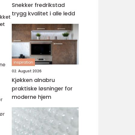
Snekker fredrikstad
trygg kvalitet i alle ledd
akket
 et
inspiration
pne
02. August 2026
Kjøkken alnabru
praktiske løsninger for
moderne hjem
ør
jør