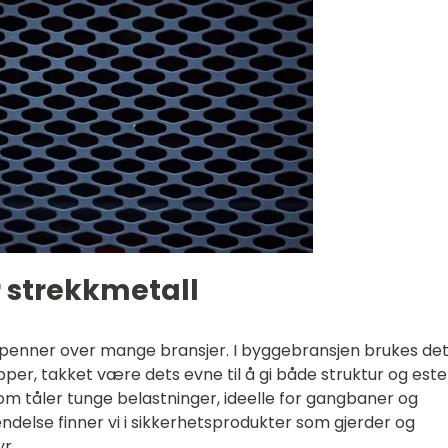
 strekkmetall
penner over mange bransjer. I byggebransjen brukes det
pper, takket være dets evne til å gi både struktur og estet
som tåler tunge belastninger, ideelle for gangbaner og
ndelse finner vi i sikkerhetsprodukter som gjerder og
r.