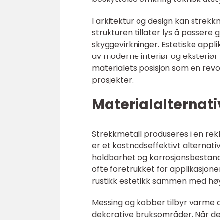
I arkitektur og design kan strekk
strukturen tillater lys å passere
skyggevirkninger. Estetiske applik
av moderne interiør og eksteriø
materialets posisjon som en revol
prosjekter.
Materialalternat
Strekkmetall produseres i en rek
er et kostnadseffektivt alternat
holdbarhet og korrosjonsbestandig
ofte foretrukket for applikasjoner
rustikk estetikk sammen med hø
Messing og kobber tilbyr varme og
dekorative bruksområder. Når det