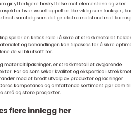
om gir ytterligere beskyttelse mot elementene og øker
rosjekter hvor visuell appell er like viktig som funksjon, ka
nde finish samtidig som det gir ekstra motstand mot korros
g spiller en kritisk rolle i å sikre at strekkmetallet holde
materialet og behandlingen kan tilpasses for å sikre optim
ne de vil bli utsatt for.
materialtilpasninger, er strekkmetall et avgjørende
ekter. For de som søker kvalitet og ekspertise i strekkmet
verandør med et bredt utvalg av produkter og løsninger
 Deres kompetanse og omfattende sortiment gjør dem til
e små og store prosjekter.
es flere innlegg her