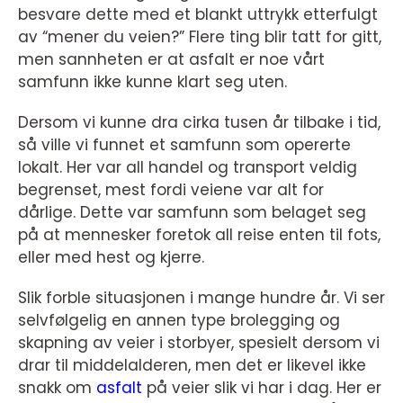
besvare dette med et blankt uttrykk etterfulgt
av “mener du veien?” Flere ting blir tatt for gitt,
men sannheten er at asfalt er noe vårt
samfunn ikke kunne klart seg uten.
Dersom vi kunne dra cirka tusen år tilbake i tid,
så ville vi funnet et samfunn som opererte
lokalt. Her var all handel og transport veldig
begrenset, mest fordi veiene var alt for
dårlige. Dette var samfunn som belaget seg
på at mennesker foretok all reise enten til fots,
eller med hest og kjerre.
Slik forble situasjonen i mange hundre år. Vi ser
selvfølgelig en annen type brolegging og
skapning av veier i storbyer, spesielt dersom vi
drar til middelalderen, men det er likevel ikke
snakk om
asfalt
på veier slik vi har i dag. Her er